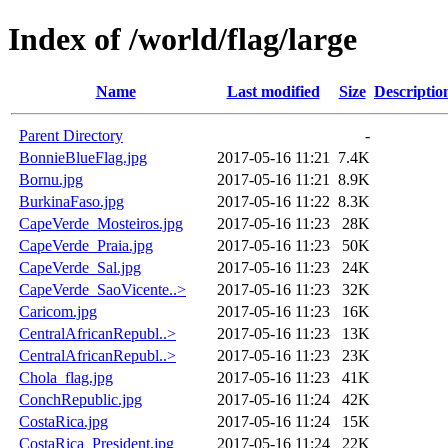
Index of /world/flag/large
Name
Last modified
Size
Descriptio
Parent Directory
-
BonnieBlueFlag.jpg
2017-05-16 11:21
7.4K
Bornu.jpg
2017-05-16 11:21
8.9K
BurkinaFaso.jpg
2017-05-16 11:22
8.3K
CapeVerde_Mosteiros.jpg
2017-05-16 11:23
28K
CapeVerde_Praia.jpg
2017-05-16 11:23
50K
CapeVerde_Sal.jpg
2017-05-16 11:23
24K
CapeVerde_SaoVicente..>
2017-05-16 11:23
32K
Caricom.jpg
2017-05-16 11:23
16K
CentralAfricanRepubl..>
2017-05-16 11:23
13K
CentralAfricanRepubl..>
2017-05-16 11:23
23K
Chola_flag.jpg
2017-05-16 11:23
41K
ConchRepublic.jpg
2017-05-16 11:24
42K
CostaRica.jpg
2017-05-16 11:24
15K
CostaRica_President.jpg
2017-05-16 11:24
22K