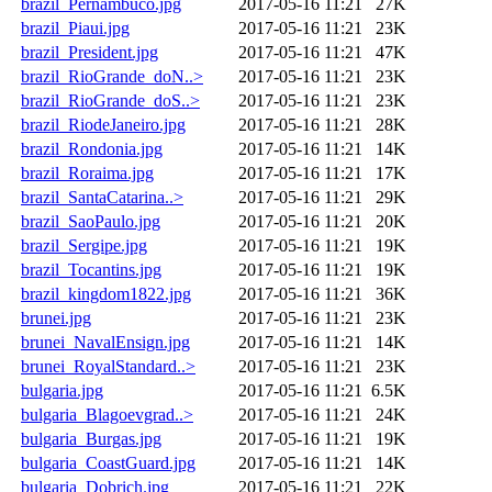
brazil_Pernambuco.jpg
2017-05-16 11:21
27K
brazil_Piaui.jpg
2017-05-16 11:21
23K
brazil_President.jpg
2017-05-16 11:21
47K
brazil_RioGrande_doN..>
2017-05-16 11:21
23K
brazil_RioGrande_doS..>
2017-05-16 11:21
23K
brazil_RiodeJaneiro.jpg
2017-05-16 11:21
28K
brazil_Rondonia.jpg
2017-05-16 11:21
14K
brazil_Roraima.jpg
2017-05-16 11:21
17K
brazil_SantaCatarina..>
2017-05-16 11:21
29K
brazil_SaoPaulo.jpg
2017-05-16 11:21
20K
brazil_Sergipe.jpg
2017-05-16 11:21
19K
brazil_Tocantins.jpg
2017-05-16 11:21
19K
brazil_kingdom1822.jpg
2017-05-16 11:21
36K
brunei.jpg
2017-05-16 11:21
23K
brunei_NavalEnsign.jpg
2017-05-16 11:21
14K
brunei_RoyalStandard..>
2017-05-16 11:21
23K
bulgaria.jpg
2017-05-16 11:21
6.5K
bulgaria_Blagoevgrad..>
2017-05-16 11:21
24K
bulgaria_Burgas.jpg
2017-05-16 11:21
19K
bulgaria_CoastGuard.jpg
2017-05-16 11:21
14K
bulgaria_Dobrich.jpg
2017-05-16 11:21
22K