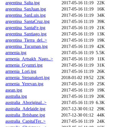
argentina_Salta.jpg
2017-05-16 11:19
22K
argentina_SanJuan.jpg
2017-05-16 11:19
16K
argentina_SanLuis.jpg
2017-05-16 11:19
34K
argentina_SantaCruz.jpg
2017-05-16 11:19
39K
argentina_SantaFe.jpg
2017-05-16 11:19
21K
argentina_Santiago.jpg
2017-05-16 11:19
13K
argentina_Tierra_del..>
2017-05-16 11:19
19K
argentina_Tucuman.jpg
2017-05-16 11:19
42K
armenia.jpg
2017-05-16 11:19
5.5K
armenia_Artsakh_Nago..>
2017-05-16 11:19
11K
armenia_Gyumri.jpg
2017-05-16 11:19
31K
armenia_Lori.jpg
2017-05-16 11:19
26K
armenia_Stepanakert.jpg
2018-01-02 19:52
22K
armenia_Yerevan.jpg
2017-05-16 11:19
25K
asean.jpg
2017-05-16 11:19
19K
australia.jpg
2017-05-16 11:19
20K
australia_Aboriginal..>
2017-05-16 11:19
6.3K
australia_Adelaide.jpg
2017-12-30 01:12
29K
australia_Brisbane.jpg
2017-12-30 01:12
44K
australia_CapitalTer..>
2017-05-16 11:19
24K