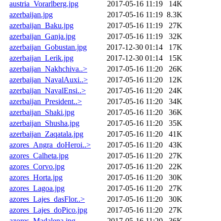
austria_Vorarlberg.jpg
2017-05-16 11:19
14K
azerbaijan.jpg
2017-05-16 11:19
8.3K
azerbaijan_Baku.jpg
2017-05-16 11:19
27K
azerbaijan_Ganja.jpg
2017-05-16 11:19
32K
azerbaijan_Gobustan.jpg
2017-12-30 01:14
17K
azerbaijan_Lerik.jpg
2017-12-30 01:14
15K
azerbaijan_Nakhchiva..>
2017-05-16 11:20
26K
azerbaijan_NavalAuxi..>
2017-05-16 11:20
12K
azerbaijan_NavalEnsi..>
2017-05-16 11:20
24K
azerbaijan_President..>
2017-05-16 11:20
34K
azerbaijan_Shaki.jpg
2017-05-16 11:20
36K
azerbaijan_Shusha.jpg
2017-05-16 11:20
35K
azerbaijan_Zaqatala.jpg
2017-05-16 11:20
41K
azores_Angra_doHeroi..>
2017-05-16 11:20
43K
azores_Calheta.jpg
2017-05-16 11:20
27K
azores_Corvo.jpg
2017-05-16 11:20
22K
azores_Horta.jpg
2017-05-16 11:20
30K
azores_Lagoa.jpg
2017-05-16 11:20
27K
azores_Lajes_dasFlor..>
2017-05-16 11:20
30K
azores_Lajes_doPico.jpg
2017-05-16 11:20
27K
azores_Madalena.jpg
2017-05-16 11:20
36K