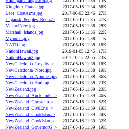
KapingamarangiAtoll.jpg
2017-05-16 11:34
15K
Kingdom_France.jpg
2017-05-16 11:34
56K
Laos_CoatArms.jpg
2017-06-03 23:46
27K
Lugansk_Peoples_Repu..>
2017-05-16 11:35
47K
MalawiNew.jpg
2017-05-16 11:36
28K
Marshall_Islands.jpg
2017-05-16 11:36
22K
Myanmar.jpg
2017-05-16 11:38
11K
NATO.jpg
2017-05-16 11:38
16K
NationHawaii.jpg
2019-01-05 12:45
17K
NationHawaii2.jpg
2017-10-12 22:55
23K
NewCaledonia_Loyalty..>
2017-05-16 11:38
16K
NewCaledonia_Nord.jpg
2017-05-16 11:38
19K
NewCaledonia_Noumea.jpg
2017-05-16 11:38
36K
NewCaledonia_Sud.jpg
2017-05-16 11:38
23K
NewZealand.jpg
2017-05-16 11:39
20K
NewZealand_AucklandC..>
2017-05-16 11:39
46K
NewZealand_Christchu..>
2017-05-16 11:39
52K
NewZealand_CivilEnsi..>
2017-05-16 11:39
19K
NewZealand_CookIslan..>
2017-05-16 11:39
24K
NewZealand_CookIslan..>
2017-05-16 11:39
32K
NewZealand_GovernorG..>
2017-05-16 11:39
19K