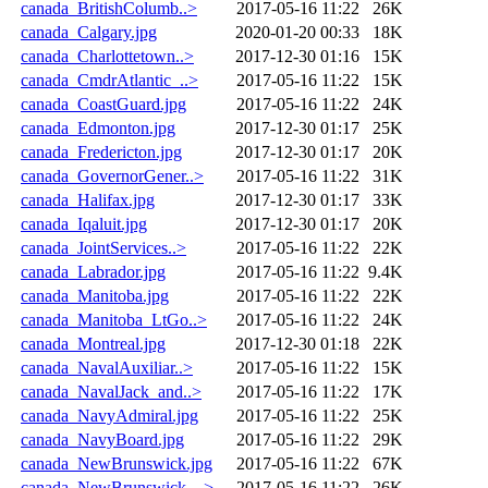
canada_BritishColumb..>
2017-05-16 11:22
26K
canada_Calgary.jpg
2020-01-20 00:33
18K
canada_Charlottetown..>
2017-12-30 01:16
15K
canada_CmdrAtlantic_..>
2017-05-16 11:22
15K
canada_CoastGuard.jpg
2017-05-16 11:22
24K
canada_Edmonton.jpg
2017-12-30 01:17
25K
canada_Fredericton.jpg
2017-12-30 01:17
20K
canada_GovernorGener..>
2017-05-16 11:22
31K
canada_Halifax.jpg
2017-12-30 01:17
33K
canada_Iqaluit.jpg
2017-12-30 01:17
20K
canada_JointServices..>
2017-05-16 11:22
22K
canada_Labrador.jpg
2017-05-16 11:22
9.4K
canada_Manitoba.jpg
2017-05-16 11:22
22K
canada_Manitoba_LtGo..>
2017-05-16 11:22
24K
canada_Montreal.jpg
2017-12-30 01:18
22K
canada_NavalAuxiliar..>
2017-05-16 11:22
15K
canada_NavalJack_and..>
2017-05-16 11:22
17K
canada_NavyAdmiral.jpg
2017-05-16 11:22
25K
canada_NavyBoard.jpg
2017-05-16 11:22
29K
canada_NewBrunswick.jpg
2017-05-16 11:22
67K
canada_NewBrunswick_..>
2017-05-16 11:22
26K